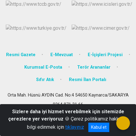
Resmi Gazete
E-Mevzuat
E-İçişleri Projesi
Kurumsal E-Posta
Terör Arananlar
Sıfır Atık
Resmi İlan Portalı
Orta Mah. Hüsnü AYDIN Cad. No:4 54650 Kaynarca/SAKARYA
0264 871 31 66
Sizlere daha iyi hizmet verebilmek için sitemizde
çerezlere yer veriyoruz
🍪 Çerez politikamız hakkında
bilgi edinmek için
tıklayınız
Kabul et