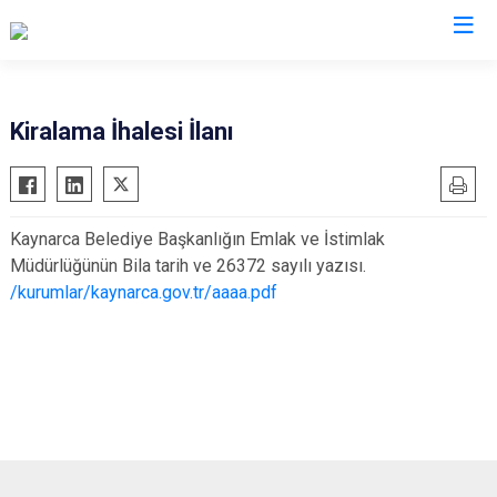
Sakarya
Kiralama İhalesi İlanı
Akyazı
Pamukova
Ferizli
Sapanca
Kaynarca Belediye Başkanlığın Emlak ve İstimlak
Geyve
Söğütlü
Müdürlüğünün Bila tarih ve 26372 sayılı yazısı.
Hendek
Taraklı
/kurumlar/kaynarca.gov.tr/aaaa.pdf
Karapürçek
Adapazarı
Karasu
Arifiye
Kaynarca
Erenler
Kocaali
Serdivan