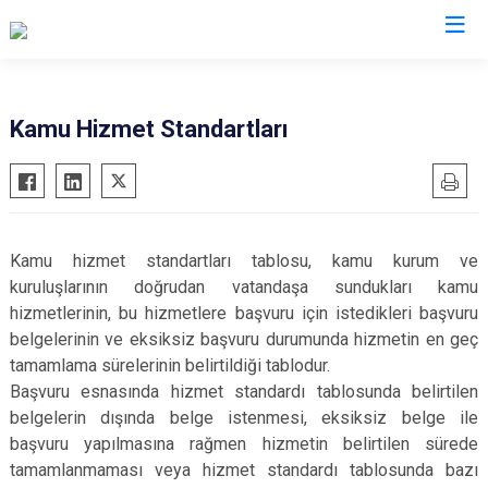
Sakarya
Kamu Hizmet Standartları
Akyazı
Pamukova
Ferizli
Sapanca
Geyve
Söğütlü
Kamu hizmet standartları tablosu, kamu kurum ve
Hendek
Taraklı
kuruluşlarının doğrudan vatandaşa sundukları kamu
Karapürçek
Adapazarı
hizmetlerinin, bu hizmetlere başvuru için istedikleri başvuru
belgelerinin ve eksiksiz başvuru durumunda hizmetin en geç
Karasu
Arifiye
tamamlama sürelerinin belirtildiği tablodur.
Kaynarca
Erenler
Başvuru esnasında hizmet standardı tablosunda belirtilen
Kocaali
Serdivan
belgelerin dışında belge istenmesi, eksiksiz belge ile
başvuru yapılmasına rağmen hizmetin belirtilen sürede
tamamlanmaması veya hizmet standardı tablosunda bazı