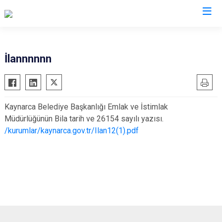
Sakarya
İlannnnnn
Akyazı
Pamukova
Ferizli
Sapanca
Kaynarca Belediye Başkanlığı Emlak ve İstimlak
Geyve
Söğütlü
Müdürlüğünün Bila tarih ve 26154 sayılı yazısı.
Hendek
Taraklı
/kurumlar/kaynarca.gov.tr/Ilan12(1).pdf
Karapürçek
Adapazarı
Karasu
Arifiye
Kaynarca
Erenler
Kocaali
Serdivan