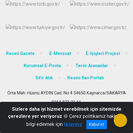
Resmi Gazete
E-Mevzuat
E-İçişleri Projesi
Kurumsal E-Posta
Terör Arananlar
Sıfır Atık
Resmi İlan Portalı
Orta Mah. Hüsnü AYDIN Cad. No:4 54650 Kaynarca/SAKARYA
0264 871 31 66
Sizlere daha iyi hizmet verebilmek için sitemizde
çerezlere yer veriyoruz
🍪 Çerez politikamız hakkında
bilgi edinmek için
tıklayınız
Kabul et